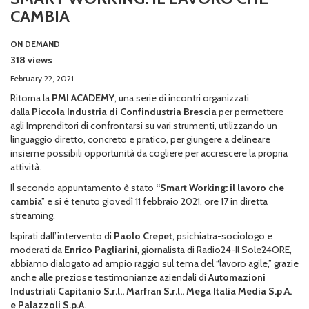
CAMBIA
ON DEMAND
318 views
February 22, 2021
Ritorna la
PMI ACADEMY
, una serie di incontri organizzati
dalla
Piccola Industria di Confindustria Brescia
per permettere
agli Imprenditori di confrontarsi su vari strumenti, utilizzando un
linguaggio diretto, concreto e pratico, per giungere a delineare
insieme possibili opportunità da cogliere per accrescere la propria
attività.
Il secondo appuntamento è stato
“Smart Working: il lavoro che
cambi
a” e si è tenuto giovedì 11 febbraio 2021, ore 17 in diretta
streaming.
Ispirati dall’intervento di
Paolo Crepet
, psichiatra-sociologo e
moderati da
Enrico Pagliarini
, giornalista di Radio24-Il Sole24ORE,
abbiamo dialogato ad ampio raggio sul tema del “lavoro agile,” grazie
anche alle preziose testimonianze aziendali di
Automazioni
Industriali Capitanio S.r.l., Marfran S.r.l., Mega Italia Media S.p.A.
e Palazzoli S.p.A
.