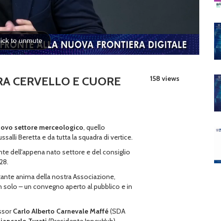
TRA CERVELLO E CUORE
158 views
ovo settore merceologico
, quello
alli Beretta e da tutta la squadra di vertice.
nte dell'appena nato settore e del consiglio
28.
tante anima della nostra Associazione,
n solo – un convegno aperto al pubblico e in
essor
Carlo Alberto Carnevale Maffé
(SDA
iancarlo Turati
(Presidente InnexHub)