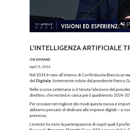
L’INTELLIGENZA ARTIFICIALE 
ON DEMAND
April 13, 2024
Nel 2024 è nato all’interno di Confindustria Brescia un
nu
del
Digitale
, fortemente voluto dal presidente Franco Guss
Nelle scorse settimane si è tenuta l’elezione del preside
direttivo, che resterà in carica per il quadriennio 2024-20
Per onorare nel migliore dei modi questa nuova e impor
abbiamo pensato di dedicare alle imprese digitali – e no
presenza.
L’evento ha visto la partecipazione di ospiti quali il prof
Bocconi),
Massimo Chiriatti
(Capo R&D Lenovo Italia),
G