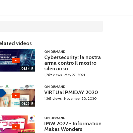
elated videos
ON DEMAND
Cybersecurity: la nostra
arma contro il mostro
silenzioso
01:54:17
1,769 views
May 27, 2021
ON DEMAND
VIRTUal PMIDAY 2020
1,363 views
November 20, 2020
01:29:17
ON DEMAND
IMW 2022 - Information
Makes Wonders