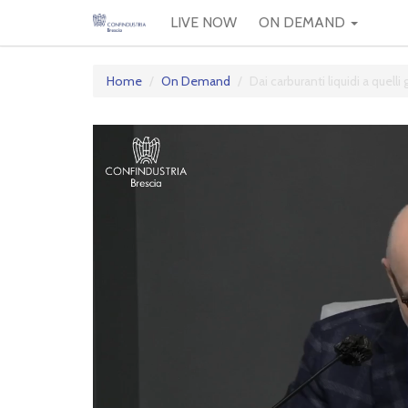
LIVE NOW
ON DEMAND
Home
On Demand
Dai carburanti liquidi a quel