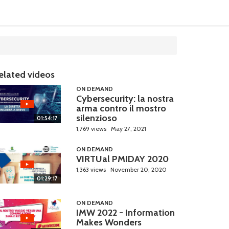
elated videos
ON DEMAND
Cybersecurity: la nostra
arma contro il mostro
silenzioso
01:54:17
1,769 views
May 27, 2021
ON DEMAND
VIRTUal PMIDAY 2020
1,363 views
November 20, 2020
01:29:17
ON DEMAND
IMW 2022 - Information
Makes Wonders