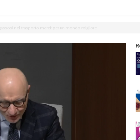
li gassosi nel trasporto merci: per un mondo migliore
R