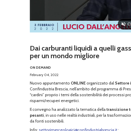
Dai carburanti liquidi a quelli gas
per un mondo migliore
ON DEMAND
February 04, 2022
Nuovo appuntamento
ONLINE
organizzato dal
Settore 
Confindustria Brescia, nell’ambito del programma di Pres
“cardini” proprio i temi della sostenibilità dei processi pr
risparmi/recuperi energetici.
Il convegno ha analizzato la tematica della
transizione 
pesanti
, in uso nelle realtà industriali, per la trasformazi
da fonti sostenibili.
Info:
settorimerceologici@confindustriabrescia.it
;