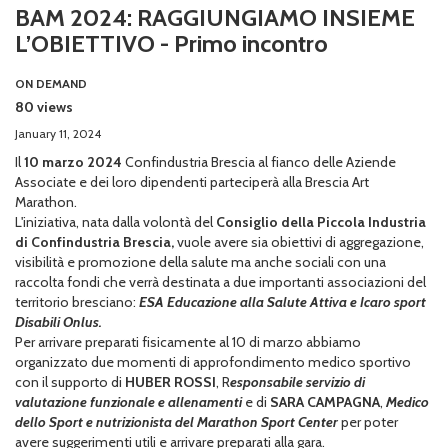
BAM 2024: RAGGIUNGIAMO INSIEME
L’OBIETTIVO - Primo incontro
ON DEMAND
80 views
January 11, 2024
Il
10 marzo 2024
Confindustria Brescia al fianco delle Aziende
Associate e dei loro dipendenti parteciperà alla Brescia Art
Marathon.
L'iniziativa, nata dalla volontà del
Consiglio della Piccola Industria
di Confindustria Brescia,
vuole avere sia obiettivi di aggregazione,
visibilità e promozione della salute ma anche sociali con una
raccolta fondi che verrà destinata a due importanti associazioni del
territorio bresciano:
ESA Educazione alla Salute Attiva e Icaro sport
Disabili Onlus.
Per arrivare preparati fisicamente al 10 di marzo abbiamo
organizzato due momenti di approfondimento medico sportivo
con il supporto di
HUBER ROSSI
, R
esponsabile servizio di
valutazione funzionale e allenamenti
e di
SARA CAMPAGNA
,
Medico
dello Sport e nutrizionista del Marathon Sport Center
per poter
avere suggerimenti utili e arrivare preparati alla gara.